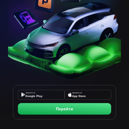
загрузите на
загрузите на
Google Play
App Store
Перейти