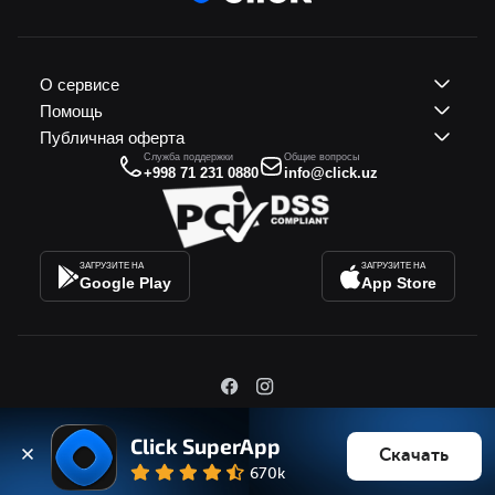
О сервисе
Помощь
Публичная оферта
Служба поддержки
Общие вопросы
+998 71 231 0880
info@click.uz
ЗАГРУЗИТЕ НА
ЗАГРУЗИТЕ НА
Google Play
App Store
AO "Click" © 2011-2026. Все права защищены. Лицензии
Click SuperApp
МРИТИК РУз АА №0006341. Лицензия ЦБ РУз №1
Скачать
670k