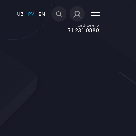
UZ
РУ
EN
call-центр
71 231 0880