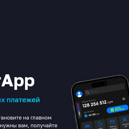
rApp
ых платежей
тановите на главном
 нужны вам, получайте