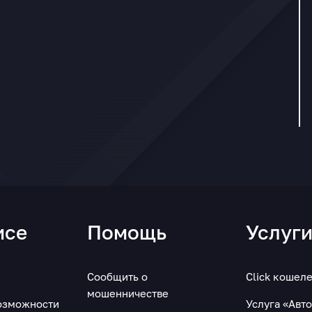
исе
Помощь
Услуг
Сообщить о
Click кошел
мошенничестве
озможности
Услуга «Авт