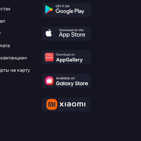
естах
нал
т
лата
 квитанции»
рты на карту