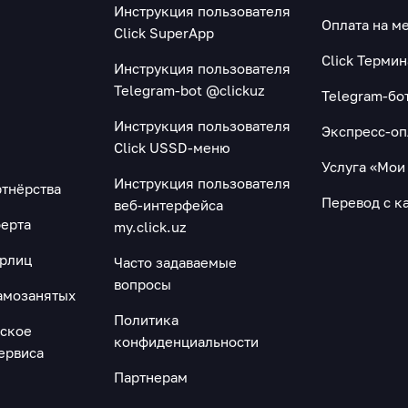
Инструкция пользователя
Оплата на м
Click SuperApp
Click Терми
Инструкция пользователя
Telegram-bot @clickuz
Telegram-бо
Инструкция пользователя
Экспресс-оп
Click USSD-меню
Услуга «Мои
Инструкция пользователя
ртнёрства
Перевод с ка
веб-интерфейса
ерта
my.click.uz
юрлиц
Часто задаваемые
вопросы
амозанятых
Политика
ьское
конфиденциальности
ервиса
"
Партнерам