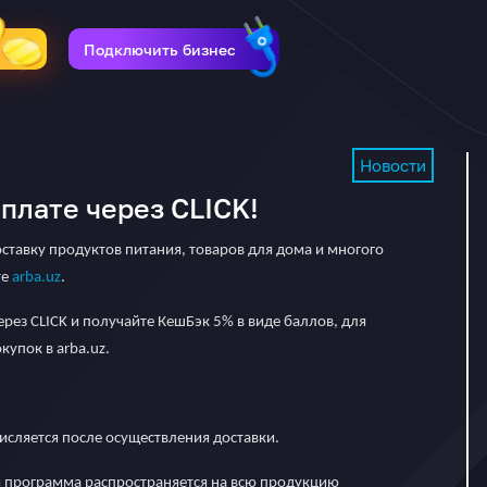
Подключить бизнес
Новости
плате через CLICK!
ставку продуктов питания, товаров для дома и многого
те
arba.uz
.
рез CLICK и получайте КешБэк 5% в виде баллов, для
упок в arba.uz.
исляется после осуществления доставки.
 программа распространяется на всю продукцию