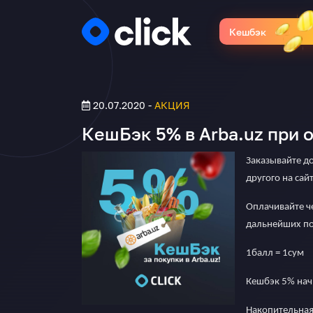
Кешбэк
20.07.2020
-
АКЦИЯ
КешБэк 5% в Arba.uz при о
Заказывайте до
другого на сай
Оплачивайте че
дальнейших пок
1балл = 1сум
Кешбэк 5% нач
Накопительная