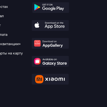
естах
нал
т
лата
 квитанции»
рты на карту