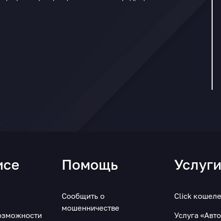
исе
Помощь
Услуг
Сообщить о
Click кошел
мошенничестве
озможности
Услуга «Авт