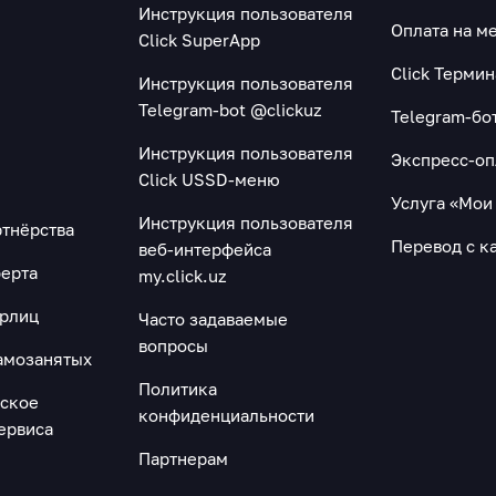
Инструкция пользователя
Оплата на м
Click SuperApp
Click Терми
Инструкция пользователя
Telegram-bot @clickuz
Telegram-бо
Инструкция пользователя
Экспресс-оп
Click USSD-меню
Услуга «Мои
Инструкция пользователя
ртнёрства
Перевод с ка
веб-интерфейса
ерта
my.click.uz
юрлиц
Часто задаваемые
вопросы
амозанятых
Политика
ьское
конфиденциальности
ервиса
"
Партнерам