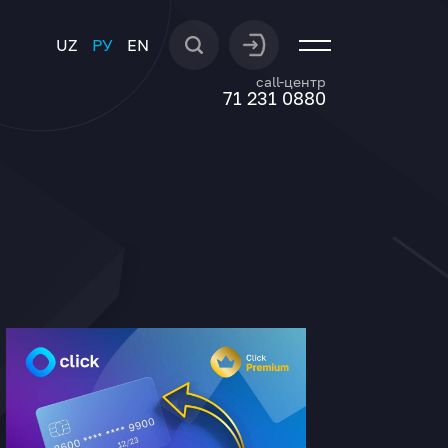
UZ
РУ
EN
call-центр
71 231 0880