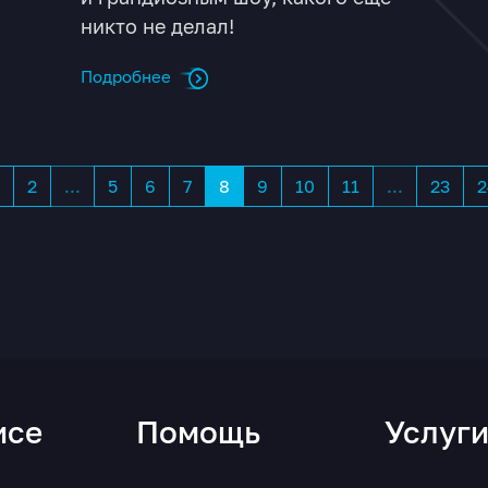
никто не делал!
Подробнее
2
...
5
6
7
8
9
10
11
...
23
2
исе
Помощь
Услуг