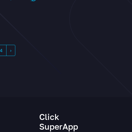
4
›
и
Click
SuperApp