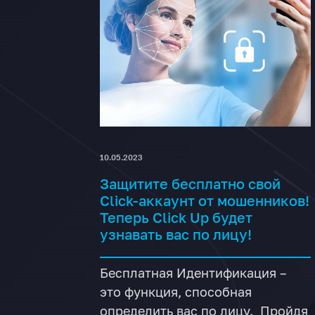
10.05.2023
Защитите бесплатно свой
Click-аккаунт от мошенников!
Теперь Click Up будет
узнавать вас по лицу!
Бесплатная Идентификация –
это функция, способная
определить вас по лицу. Пройдя