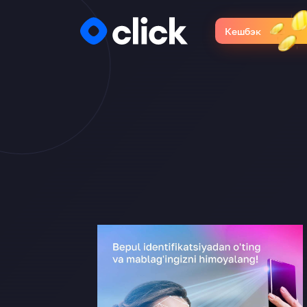
Кешбэк