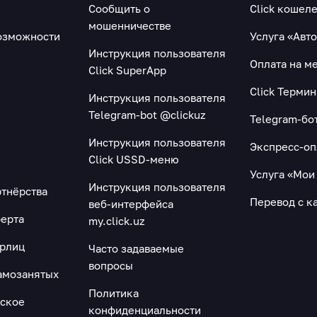
Сообщить о
Click кошел
мошенничестве
озможности
Услуга «Авт
Инструкция пользователя
Оплата на м
Click SuperApp
Click Терми
Инструкция пользователя
Telegram-bot @clickuz
Telegram-бо
Инструкция пользователя
Экспресс-оп
Click USSD-меню
Услуга «Мои
Инструкция пользователя
ртнёрства
Перевод с ка
веб-интерфейса
ерта
my.click.uz
юрлиц
Часто задаваемые
вопросы
амозанятых
Политика
ьское
конфиденциальности