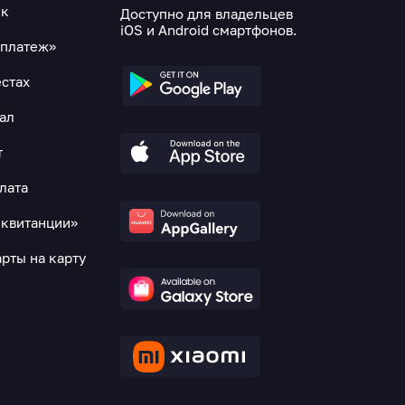
ек
Доступно для владельцев
iOS и Android смартфонов.
оплатеж»
естах
нал
т
лата
 квитанции»
рты на карту