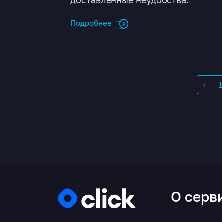
Подробнее
‹
1
О серв