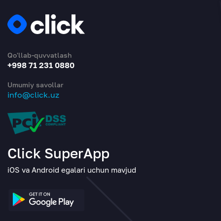
Qo'llab-quvvatlash
+998 71 231 0880
Umumiy savollar
info@click.uz
Click SuperApp
iOS va Android egalari uchun mavjud