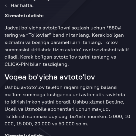
Har hafta.
Xizmatni ulatish:
Jadval bo'yicha avtoto'lovni sozlash uchun *880#
tering va “To'lovlar” bandini tanlang. Kerak bo'lgan
xizmatni va boshqa parametrlarni tanlang. To'lov
summasini kiritishda tizim avtoto'lovni sozlashni taklif
qiladi. Kerak bo'lgan avtoto'lov turini tanlang va
CLICK-PIN bilan tasdiqlang.
Voqea bo'yicha avtoto'lov
Ushbu avtoto'lov telefon raqamingizning balansi
ma'lum summaga tushganda uni avtomatik ravishda
to'ldirish imkoniyatini beradi. Ushbu xizmat Beeline,
Ucell va Uzmobile abonentlari uchun mavjud.
To'ldirish summasi quyidagi bo'lishi mumkin: 5 000, 10
000, 15 000, 20 000 va 50 000 so'm.
Xizmatni ulatish: