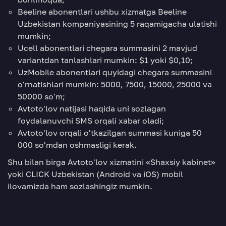
Beeline abonentlari ushbu xizmatga Beeline
Uzbekistan kompaniyasining 5 raqamigacha ulatishi
mumkin;
Ucell abonentlari chegara summasini 2 mavjud
variantdan tanlashlari mumkin: $1 yoki $0,10;
UzMobile abonentlari quyidagi chegara summasini
o'rnatishlari mumkin: 5000, 7500, 15000, 25000 va
50000 so'm;
Avtoto'lov natijasi haqida uni sozlagan
foydalanuvchi SMS orqali xabar oladi;
Avtoto'lov orqali o'tkazilgan summasi kuniga 50
000 so'mdan oshmasligi kerak.
Shu bilan birga Avtoto'lov xizmatini «Shaxsiy kabinet»
yoki CLICK Uzbekistan (Android va iOS) mobil
ilovamizda ham sozlashingiz mumkin.