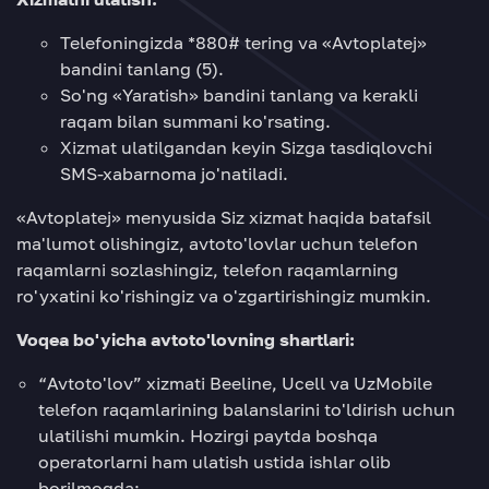
Telefoningizda *880# tering va «Avtoplatej»
bandini tanlang (5).
So'ng «Yaratish» bandini tanlang va kerakli
raqam bilan summani ko'rsating.
Xizmat ulatilgandan keyin Sizga tasdiqlovchi
SMS-xabarnoma jo'natiladi.
«Avtoplatej» menyusida Siz xizmat haqida batafsil
ma'lumot olishingiz, avtoto'lovlar uchun telefon
raqamlarni sozlashingiz, telefon raqamlarning
ro'yxatini ko'rishingiz va o'zgartirishingiz mumkin.
Voqea bo'yicha avtoto'lovning shartlari:
“Avtoto'lov” xizmati Beeline, Ucell va UzMobile
telefon raqamlarining balanslarini to'ldirish uchun
ulatilishi mumkin. Hozirgi paytda boshqa
operatorlarni ham ulatish ustida ishlar olib
borilmoqda;