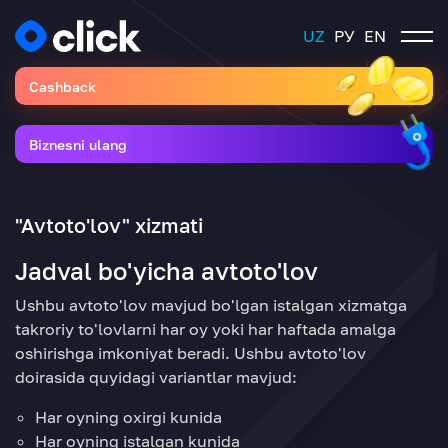
UZ
РУ
EN
Cashback
Biznesni ulang
"Avtoto'lov" xizmati
Jadval bo'yicha avtoto'lov
Ushbu avtoto'lov mavjud bo'lgan istalgan xizmatga
takroriy to'lovlarni har oy yoki har haftada amalga
oshirishga imkoniyat beradi. Ushbu avtoto'lov
doirasida quyidagi variantlar mavjud:
Har oyning oxirgi kunida
Har oyning istalgan kunida