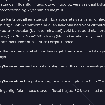
lga oshirilganligini tasdiqlovchi qog’oz versiyasidagi kvit
borot-texnologik yechimlari majmui.
iga Karta orqali amalga oshirilgan operatsiyalar, shu jumla
amlariga SMS-xabarnomalar olish imkonini beruvchi xizmatdi
axborot kioskalar (bank terminallari) yoki bank bo‘limlari 
erms/
) va "Info Zone" MChJning (Humo kartalari bo‘yicha
ht
karta ma’lumotlarini kiritish) orqali ulanadi.
tlarini simsiz uzatish vositasi orqali foydalanuvchi bilan 
siya.
g’larini yuboruvchi
– pul mablag’lari o’tkazmasini amalga 
g’larini oluvchi
– pul mablag’larini qabul qiluvchi Click™ m
linganligi faktini tasdiqlovchi fiskal hujjat. POS-terminali 