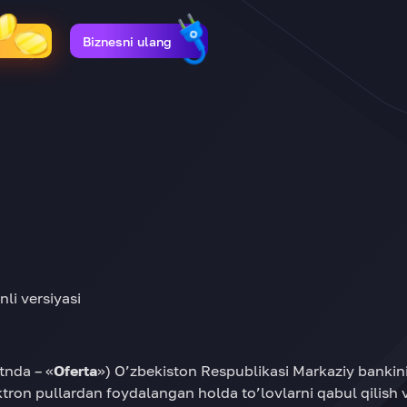
Biznesni ulang
li versiyasi
nda – «
Oferta
») O’zbekiston Respublikasi Markaziy bankinin
ktron pullardan foydalangan holda to’lovlarni qabul qilish