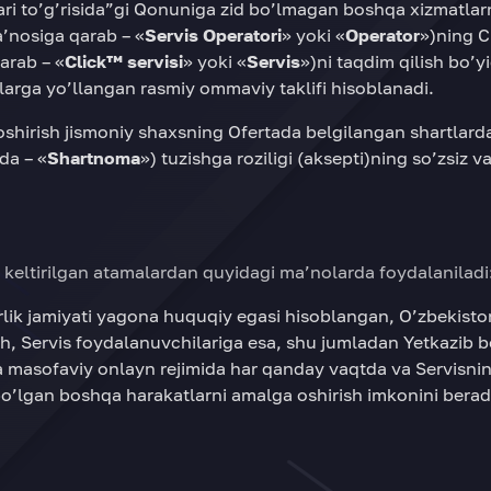
lari to’g’risida”gi Qonuniga zid bo’lmagan boshqa xizmatla
’nosiga qarab – «
Servis Operatori
» yoki «
Operator
»)ning C
arab – «
Click™ servisi
» yoki «
Servis
»)ni taqdim qilish bo’yi
arga yo’llangan rasmiy ommaviy taklifi hisoblanadi.
shirish jismoniy shaxsning Ofertada belgilangan shartlarda
da – «
Shartnoma
») tuzishga roziligi (aksepti)ning so’zsiz 
keltirilgan atamalardan quyidagi ma’nolarda foydalaniladi
lik jamiyati yagona huquqiy egasi hisoblangan, O’zbekisto
h, Servis foydalanuvchilariga esa, shu jumladan Yetkazib b
a masofaviy onlayn rejimida har qanday vaqtda va Servisnin
o’lgan boshqa harakatlarni amalga oshirish imkonini beradi