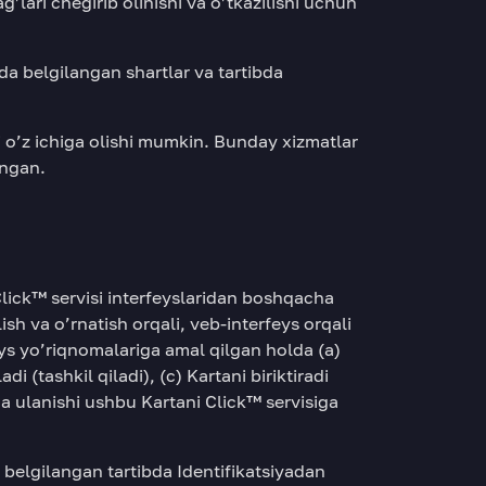
lari chegirib olinishi va o’tkazilishi uchun
a belgilangan shartlar va tartibda
i o’z ichiga olishi mumkin. Bunday xizmatlar
angan.
Click™ servisi interfeyslaridan boshqacha
h va o’rnatish orqali, veb-interfeys orqali
ys yo’riqnomalariga amal qilgan holda (a)
di (tashkil qiladi), (c) Kartani biriktiradi
ga ulanishi ushbu Kartani Click™ servisiga
belgilangan tartibda Identifikatsiyadan