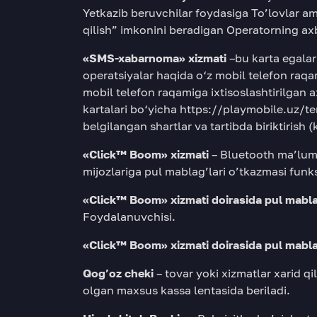
Yetkazib beruvchilar foydasiga To’lovlar ama
qilish” imkonini beradigan Operatorning ax
«SMS-xabarnoma» xizmati
–bu karta egalar
operatsiyalar haqida o‘z mobil telefon raq
mobil telefon raqamiga ixtisoslashtirilgan 
kartalari bo‘yicha
https://playmobile.uz/t
belgilangan shartlar va tartibda biriktirish (
«Click™ Boom» xizmati
– Bluetooth ma’lumo
mijozlariga pul mablag’lari o’tkazmasi funk
«Click™ Boom» xizmati doirasida pul mabla
Foydalanuvchisi.
«Click™ Boom» xizmati doirasida pul mabla
Qog’oz cheki
– tovar yoki xizmatlar xarid qi
olgan maxsus kassa lentasida beriladi.