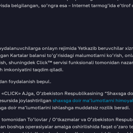
visda belgilangan, so’ngra esa – Internet tarmog’ida e’tirof
ydalanuvchilarga onlayn rejimida Yetkazib beruvchilar xizm
ngan Kartalar balansi to’g’risidagi malumotlarni ko’rish, o
rish, shuningdek Click™ servisi funksionali tomonidan naza
 imkoniyatini taqdim qiladi.
dan foydalanish bepul.
i «CLICK» AJga, O’zbekiston Respublikasining “Shaxsga doi
esursida joylashtirilgan
shaxsga doir ma’lumotlarni himoyala
sga doir ma’lumotlarini ishlashga muddatsiz rozilik beradi.
 tomonidan To’lovlar / O’tkazmalar va O’zbekiston Respubl
an boshqa operasiyalar amalga oshirilishida faqat o’zaro t