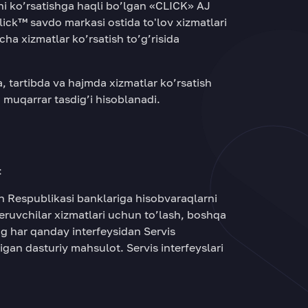
rni ko’rsatishga haqli bo’lgan «CLICK» AJ
lick™ savdo markasi ostida to'lov xizmatlari
cha xizmatlar ko’rsatish to’g’risida
, tartibda va hajmda xizmatlar ko’rsatish
va muqarrar tasdig’i hisoblanadi.
:
n Respublikasi banklariga hisobvaraqlarni
eruvchilar xizmatlari uchun to’lash, boshqa
g har qanday interfeysidan Servis
gan dasturiy mahsulot. Servis interfeyslari