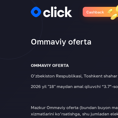
Cashback
Ommaviy oferta
OMMAVIY OFERTA
O’zbekiston Respublikasi, Toshkent shahar
2026 yil "18" maydan amal qiluvchi “3.7”-son
Mazkur Ommaviy oferta (bundan buyon mat
xizmatlarini ko’rsatishga, shu jumladan ele