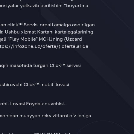
ansiyalar yetkazib berilishini “buyurtma
dan click™ Servisi orqali amalga oshirilgan
r. Ushbu xizmat Kartani karta egalarining
orqali "Play Mobile" MCHJning (Uzcard
tps://infozone.uz/oferta/
) ofertalarida
yaqin masofada turgan Click™ servisi
oshiruvchi Click™ mobil ilovasi
obil ilovasi Foydalanuvchisi.
tomonidan muayyan rekvizitlarni o’z ichiga