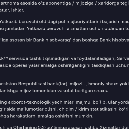
rtnoma asosida o’z abonentiga / mijoziga / xaridorga tegish
lar, ishlar.
Yetkazib beruvchi oldidagi pul majburiyatlarini bajarish m
hu jumladan Yetkazib beruvchi xizmatlari uchun oldindan to
ig’iga asosan bir Bank hisobvarag’idan boshqa Bank hisobva
™ servisida tashkil qilinadigan va foydalaniladigan, Servi
irasida operasiyalar amalga oshirilganligini tasdiqlash uchun
ekiston Respublikasi bank(lar)i mijozi - jismoniy shaxs yok
anishga mijoz tomonidan vakolat berilgan shaxs.
ing axborot-texnologik yechimlari majmui bo’lib, ular yo
risida ma’lumotlar olishi, chiqim / kirim statistikasini ko’r
shqa harakatlarni amalga oshirishi mumkin.
chiga Ofertaning 5.2-bo’limiga asosan ushbu Xizmatlar do