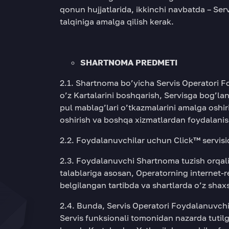
qonun hujjatlarida, ikkinchi navbatda – Ser
talqiniga amalga qilish kerak.
SHARTNOMA PREDMETI
2.1. Shartnoma bo’yicha Servis Operatori Fo
o’z Kartalarini boshqarish, Servisga bog’la
pul mablag’lari o’tkazmalarini amalga oshi
oshirish va boshqa xizmatlardan foydalanish
2.2. Foydalanuvchilar uchun Click™ servisi
2.3. Foydalanuvchi Shartnoma tuzish orqal
talablariga asosan, Operatorning internet-r
belgilangan tartibda va shartlarda o’z shax
2.4. Bunda, Servis Operatori Foydalanuvchi
Servis funksionali tomonidan nazarda tutilg