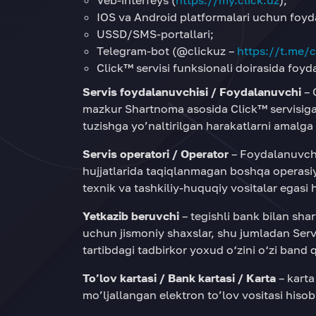
Veb-interfeys (
https://my.click.uz
);
IOS va Android platformalari uchun foy
USSD/SMS-portallari;
Telegram-bot (@clickuz –
https://t.me/c
Click™ servisi funksionali doirasida foy
Servis foydalanuvchisi / Foydalanuvchi
– 
mazkur Shartnoma asosida Click™ servisiga 
tuzishga yo’naltirilgan harakatlarni amalg
Servis operatori / Operator
– Foydalanuvchi
hujjatlarida taqiqlanmagan boshqa operasiy
texnik va tashkiliy-huquqiy vositalar egas
Yetkazib beruvchi
– tegishli bank bilan shar
uchun jismoniy shaxslar, shu jumladan Servi
tartibdagi tadbirkor yoxud o‘zini o‘zi band q
To’lov kartasi / Bank kartasi / Karta
– kart
mo’ljallangan elektron to’lov vositasi hisob