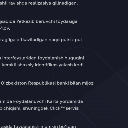
li ravishda realizasiya qilinadigan,
aqsadida Yetkazib beruvchi foydasiga
’lov.
rag’iga o’tkaziladigan naqd pulsiz pul
s interfeyslaridan foydalanish huquqini
 kerakli shaxsiy identifikasiyalash kodi
i O’zbekiston Respublikasi banki bilan mijoz
rdamida Foydalanuvchi Karta yordamida
ib chiqishi, shuningdek Click™ servisi
irasida foydalanish mumkin bo’lgan