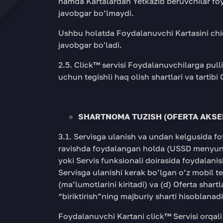
hamda Kartalardan Yetkazib beruvchilar foyd
javobgar bo’lmaydi.
Ushbu holatda Foydalanuvchi Kartasini chiq
javobgar bo'ladi.
2.5. Click™ servisi Foydalanuvchilarga pull
uchun tegishli haq olish shartlari va tartibi
SHARTNOMA TUZISH
(OFERTA AKSEP
3.1. Servisga ulanish va undan kelgusida fo
ravishda foydalangan holda (USSD menyuni c
yoki Servis funksionali doirasida foydalani
Servisga ulanishi kerak bo’lgan o’z mobil telef
(ma’lumotlarini kiritadi) va (d) Oferta shar
“biriktirish”ning majburiy sharti hisoblanadi
Foydalanuvchi Kartani click™ Servisi orqal