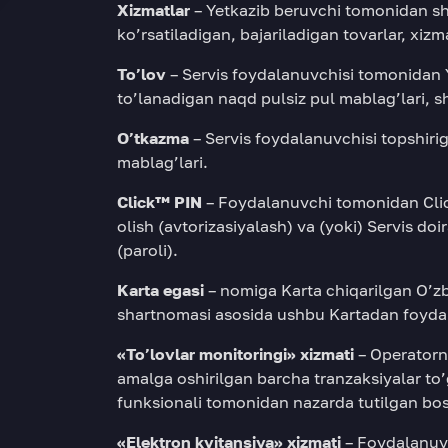
Xizmatlar
– Yetkazib beruvchi tomonidan sha
ko’rsatiladigan, bajariladigan tovarlar, xizmat
To’lov
– Servis foydalanuvchisi tomonidan 
to’lanadigan naqd pulsiz pul mablag’lari, s
O’tkazma
– Servis foydalanuvchisi topshir
mablag’lari.
Click™ PIN
– Foydalanuvchi tomonidan Click
olish (avtorizasiyalash) va (yoki) Servis do
(paroli).
Karta egasi
– nomiga Karta chiqarilgan O’zb
shartnomasi asosida ushbu Kartadan foydal
«To’lovlar monitoringi» xizmati
– Operatorn
amalga oshirilgan barcha tranzaksiyalar to’g’
funksionali tomonidan nazarda tutilgan bo
«Elektron kvitansiya» xizmati
– Foydalanuv