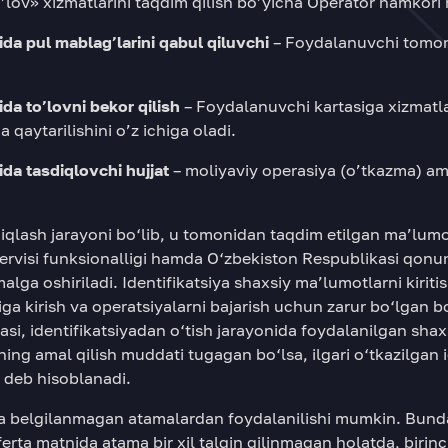
to’lov» xizmatlarini taqdim qilish bo’yicha Operator hamk
ida pul mablag’larini qabul qiluvchi
– Foydalanuvchi tomoni
ida to’lovni bekor qilish
– Foydalanuvchi kartasiga xizmatl
 qaytarilishini o’z ichiga oladi.
ida tasdiqlovchi hujjat
– moliyaviy operasiya (o’tkazma) ama
qlash jarayoni bo‘lib, u tomonidan taqdim etilgan ma’lumo
ervisi funksionalligi hamda O‘zbekiston Respublikasi qonun
lga oshiriladi. Identifikatsiya shaxsiy ma’lumotlarni kiritis
 kirish va operatsiyalarni bajarish uchun zarur bo‘lgan bos
si, identifikatsiyadan o‘tish jarayonida foydalanilgan shax
ing amal qilish muddati tugagan bo‘lsa, ilgari o‘tkazilgan 
 deb hisoblanadi.
da belgilanmagan atamalardan foydalanilishi mumkin. Bunda
erta matnida atama bir xil talqin qilinmagan holatda, birin