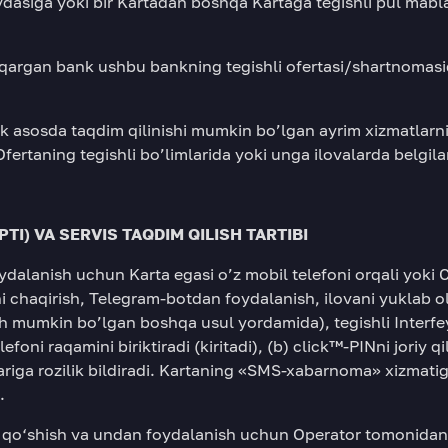
asiga yoki bir Kartadan boshqa Kartaga tegishli pul mablag’
argan bank ushbu bankning tegishli ofertasi/shartnomasid
ik asosda taqdim qilinishi mumkin bo’lgan ayrim xizmatlarn
 Ofertaning tegishli bo’limlarida yoki unga ilovalarda belgil
TI) VA SERVIS TAQDIM QILISH TARTIBI
ydalanish uchun Karta egasi o’z mobil telefoni orqali yoki 
haqirish, Telegram-botdan foydalanish, ilovani yuklab olis
sh mumkin bo’lgan boshqa usul yordamida), tegishli Interfe
oni raqamini biriktiradi (kiritadi), (b) click™-PINni joriy qila
tlariga rozilik bildiradi. Kartaning «SMS-xabarnoma» xizmati
.
i qo‘shish va undan foydalanish uchun Operator tomonidan 