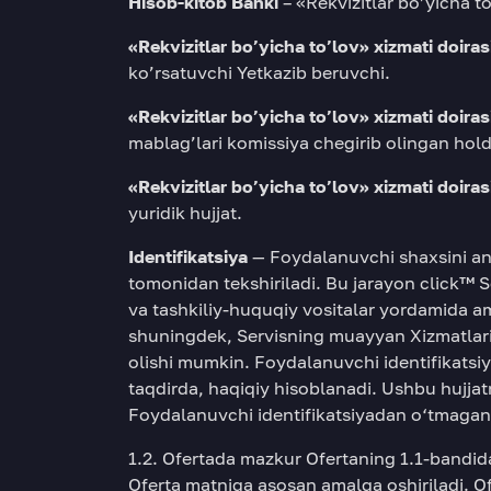
Hisob-kitob Banki
– «Rekvizitlar bo’yicha 
«Rekvizitlar bo’yicha to’lov»
xizmati doiras
ko’rsatuvchi Yetkazib beruvchi.
«Rekvizitlar bo’yicha to’lov»
xizmati doiras
mablag’lari komissiya chegirib olingan holda
«Rekvizitlar bo’yicha to’lov»
xizmati doiras
yuridik hujjat.
Identifikatsiya
— Foydalanuvchi shaxsini ani
tomonidan tekshiriladi. Bu jarayon click™ S
va tashkiliy-huquqiy vositalar yordamida ama
shuningdek, Servisning muayyan Xizmatlariga
olishi mumkin. Foydalanuvchi identifikatsiya
taqdirda, haqiqiy hisoblanadi. Ushbu hujjatn
Foydalanuvchi identifikatsiyadan o‘tmagan
1.2. Ofertada mazkur Ofertaning 1.1-bandi
Oferta matniga asosan amalga oshiriladi. Of