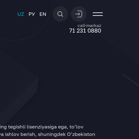
UZ
РУ
EN
call-markaz
71 231 0880
g tegishli lisenziyasiga ega, to’lov
 va ishlov berish, shuningdek O’zbekiston