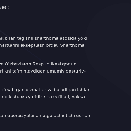
asi;
nk bilan tegishli shartnoma asosida yoki
hartlarini akseptlash orqali Shartnoma
va O’zbekiston Respublikasi qonun
rlikni ta’minlaydigan umumiy dasturiy-
ko’rsatilgan xizmatlar va bajarilgan ishlar
idik shaxs/yuridik shaxs filiali, yakka
lan operasiyalar amalga oshirilishi uchun