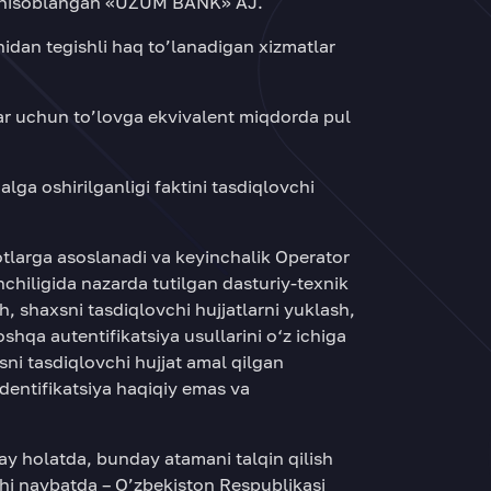
ori hisoblangan «UZUM BANK» AJ.
dan tegishli haq to’lanadigan xizmatlar
ar uchun to’lovga ekvivalent miqdorda pul
lga oshirilganligi faktini tasdiqlovchi
tlarga asoslanadi va keyinchalik Operator
chiligida nazarda tutilgan dasturiy-texnik
h, shaxsni tasdiqlovchi hujjatlarni yuklash,
hqa autentifikatsiya usullarini o‘z ichiga
sni tasdiqlovchi hujjat amal qilgan
identifikatsiya haqiqiy emas va
y holatda, bunday atamani talqin qilish
chi navbatda – O’zbekiston Respublikasi