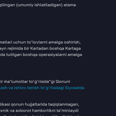
 qilingan (umumiy ishlatiladigan) atama
atlari uchun to’lovlarni amalga oshirish,
nlayn rejimida bir Kartadan boshqa Kartaga
rda tutilgan boshqa operasiyalarni amalga
r ma’lumotlar to’g’risida”gi Qonuni
sh va ishlov berish to’g’risidagi Siyosatda
ikasi qonun hujjatlarida taqiqlanmagan,
exnik va axborot hamkorlikni ta’minlaydi