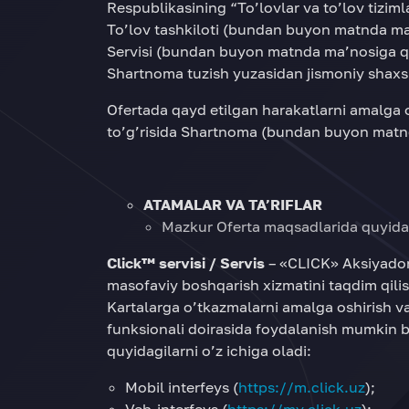
Respublikasining “To’lovlar va to’lov tizim
To’lov tashkiloti (bundan buyon matnda ma
Servisi (bundan buyon matnda ma’nosiga q
Shartnoma tuzish yuzasidan jismoniy shaxsl
Ofertada qayd etilgan harakatlarni amalga o
to’g’risida Shartnoma (bundan buyon matn
ATAMALAR VA TA’RIFLAR
Mazkur Oferta maqsadlarida quyida 
Click™ servisi / Servis
– «CLICK» Aksiyador
masofaviy boshqarish xizmatini taqdim qilis
Kartalarga o’tkazmalarni amalga oshirish v
funksionali doirasida foydalanish mumkin b
quyidagilarni o’z ichiga oladi:
Mobil interfeys (
https://m.click.uz
);