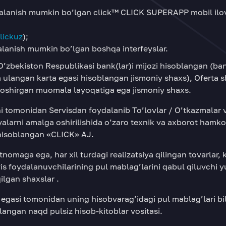
dalanish mumkin bo’lgan click™ CLICK SUPERAPP mobil ilov
lickuz
);
dalanish mumkin bo’lgan boshqa interfeyslar.
O’zbekiston Respublikasi bank(lar)i mijozi hisoblangan (ba
ulangan karta egasi hisoblangan jismoniy shaxs), Oferta s
a oshirgan muomala layoqatiga ega jismoniy shaxs.
 tomonidan Servisdan foydalanib To’lovlar / O’tkazmalar 
alarni amalga oshirilishida o’zaro texnik va axborot hamko
i hisoblangan «CLICK» AJ.
tnomaga ega, har xil turdagi realizatsiya qilingan tovarlar, 
s foydalanuvchilarining pul mablag’larini qabul qiluvchi yur
ilgan shaxslar .
a egasi tomonidan uning hisobvarag’idagi pul mablag’lari bi
langan naqd pulsiz hisob-kitoblar vositasi.