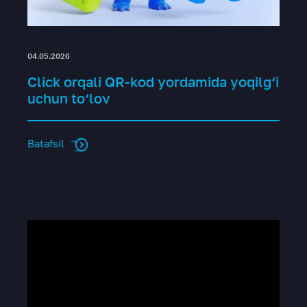
04.05.2026
Click orqali QR-kod yordamida yoqilg‘i
uchun to‘lov
Batafsil