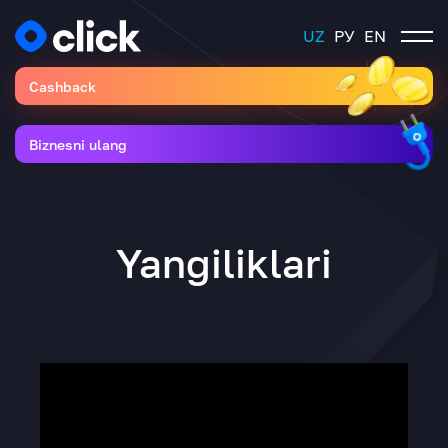
UZ
РУ
EN
Cashback
Biznesni ulang
Yangiliklari