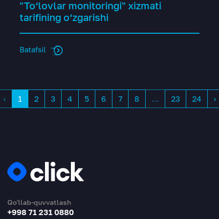
"To‘lovlar monitoringi" xizmati
tarifining o‘zgarishi
Batafsil
‹
1
2
3
4
5
6
7
8
...
23
24
›
Qo'llab-quvvatlash
+998 71 231 0880