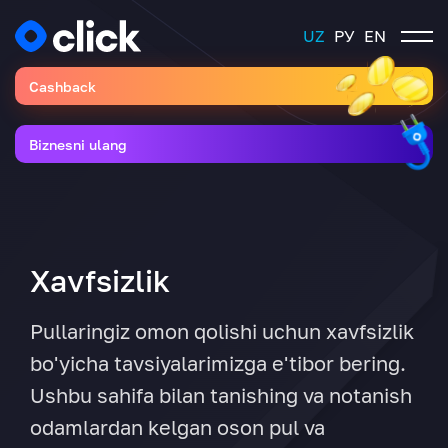
UZ
РУ
EN
Cashback
Biznesni ulang
Xavfsizlik
Pullaringiz omon qolishi uchun xavfsizlik
bo'yicha tavsiyalarimizga e'tibor bering.
Ushbu sahifa bilan tanishing va notanish
odamlardan kelgan oson pul va