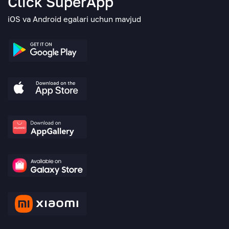
Click SuperApp
iOS va Android egalari uchun mavjud