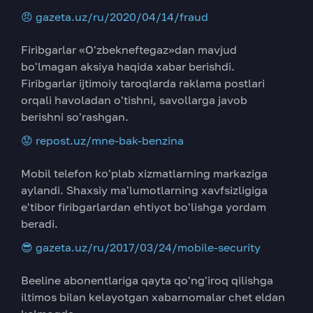
😠 gazeta.uz/ru/2020/04/14/fraud
Firibgarlar «O'zbekneftegaz»dan mavjud
bo'lmagan aksiya haqida xabar berishdi.
Firibgarlar ijtimoiy taroqlarda raklama postlari
orqali havoladan o'tishni, savollarga javob
berishni so'rashgan.
😟 repost.uz/mne-bak-benzina
Mobil telefon ko'plab xizmatlarning markaziga
aylandi. Shaxsiy ma'lumotlarning xavfsizligiga
e'tibor firibgarlardan ehtiyot bo'lishga yordam
beradi.
😎 gazeta.uz/ru/2017/03/24/mobile-security
Beeline abonentlariga qayta qo'ng'iroq qilishga
iltimos bilan kelayotgan xabarnomalar chet eldan