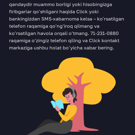
qandaydir muammo borligi yoki hisobingizga
firibgarlar qo'shilgani haqida Click yoki
bankingizdan SMS-xabarnoma kelsa – ko'rsatilgan
telefon raqamiga qo'ng'iroq qilmang va
ko'rsatilgan havola orqali o'tmang. 71-231-0880
raqamiga o'zingiz telefon qiling va Click kontakt
markaziga ushbu holat bo'yicha xabar bering.