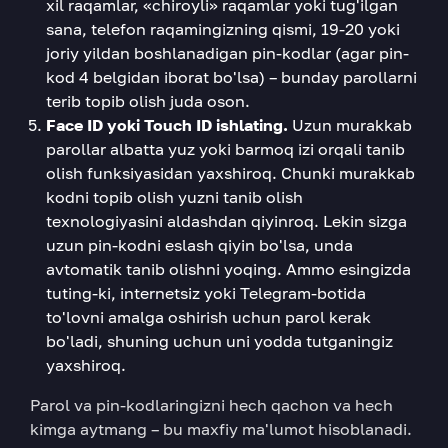
xil raqamlar, «chiroyli» raqamlar yoki tug'ilgan
sana, telefon raqamingizning qismi, 19-20 yoki
joriy yildan boshlanadigan pin-kodlar (agar pin-
kod 4 belgidan iborat bo'lsa) – bunday parollarni
terib topib olish juda oson.
Face ID yoki Touch ID ishlating.
Uzun murakkab
parollar albatta yuz yoki barmoq izi orqali tanib
olish funksiyasidan yaxshiroq. Chunki murakkab
kodni topib olish yuzni tanib olish
texnologiyasini aldashdan qiyinroq. Lekin sizga
uzun pin-kodni eslash qiyin bo'lsa, unda
avtomatik tanib olishni yoqing. Ammo esingizda
tuting-ki, internetsiz yoki Telegram-botida
to'lovni amalga oshirish uchun parol kerak
bo'ladi, shuning uchun uni yodda tutganingiz
yaxshiroq.
Parol va pin-kodlaringizni hech qachon va hech
kimga aytmang – bu maxfiy ma'lumot hisoblanadi.