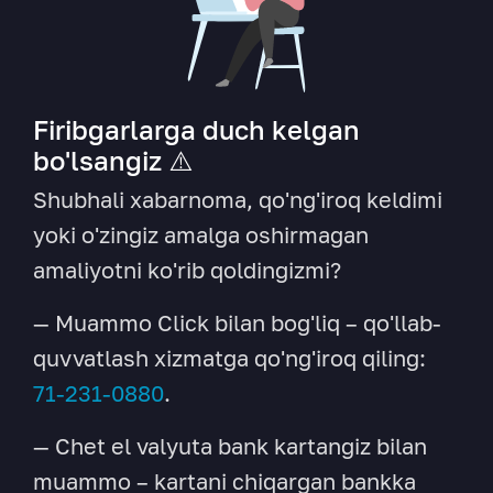
Firibgarlarga duch kelgan
bo'lsangiz ⚠️
Shubhali xabarnoma, qo'ng'iroq keldimi
yoki o'zingiz amalga oshirmagan
amaliyotni ko'rib qoldingizmi?
— Muammo Click bilan bog'liq – qo'llab-
quvvatlash xizmatga qo'ng'iroq qiling:
71-231-0880
.
— Chet el valyuta bank kartangiz bilan
muammo – kartani chiqargan bankka