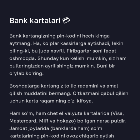
Bank kartalari 💳
Bank kartangizning pin-kodini hech kimga
aytmang. Ha, ko'plar kassirlarga aytishadi, lekin
biling-ki, bu juda xavfli. Firibgarlar soni faqat
oshmoqda. Shunday kun kelishi mumkin, siz ham
pullaringizdan ayrilishingiz mumkin. Buni bir
o'ylab ko'ring.
Boshqalarga kartangiz to'liq raqamini va amal
qilish muddatini bermang. O'tkazmani qabul qilish
uchun karta raqamining o'zi kifoya.
Ham so'm, ham chet el valyuta kartalarida (Visa,
Mastercard, MIR va hokazo) bo'lgan narsa puldir.
Jamoat joylarida (banklarda ham) so'm
kartalarining pin-kodini ovoz chiqarib aytish