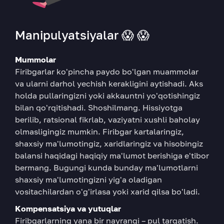
Manipulyatsiyalar 😱 😱
Mummolar
Firibgarlar ko'pincha paydo bo'lgan muammolar
va ularni darhol yechish kerakligini aytishadi. Aks
holda pullaringizni yoki akkauntni yo'qotishingiz
bilan qo'rqitishadi. Shoshilmang. Hissiyotga
berilib, ratsional fikrlab, vaziyatni xushli baholay
olmasligingiz mumkin. Firibgar kartalaringiz,
shaxsiy ma'lumotingiz, xaridlaringiz va hisobingiz
balansi haqidagi haqiqiy ma'lumot berishiga e'tibor
bermang. Bugungi kunda bunday ma'lumotlarni
shaxsiy ma'lumotingizni yig'a oladigan
vositachilardan o'g'irlasa yoki xarid qilsa bo'ladi.
Kompensatsiya va yutuqlar
Firibgarlarning yana bir nayrangi – pul tarqatish.