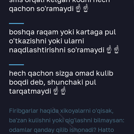
qachon so'ramaydi ☝️ ☝️
boshqa raqam yoki kartaga pul
o'tkazishni yoki ularni
naqdlashtirishni so'ramaydi ☝️ ☝️
hech qachon sizga omad kulib
boqdi deb, shunchaki pul
tarqatmaydi ☝️ ☝️
Firibgarlar haqida xikoyalarni o'qisak,
ba'zan kulishni yoki qig'lashni bilmaysan:
odamlar qanday qilib ishonadi? Hatto