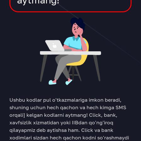
aytmang!
Ushbu kodlar pul o'tkazmalariga imkon beradi,
shuning uchun hech qachon va hech kimga SMS
orqali] kelgan kodlarni aytmang! Click, bank,
xavfsizlik xizmatidan yoki IIBdan qo'ng'iroq
qilayapmiz deb aytishsa ham. Click va bank
xodimlari sizdan hech qachon kodni so'rashmaydi