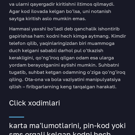
va ularni qayergadir kiritishni iltimos qilmaydi.
Agar kod ilovada kelgan bo'lsa, uni notanish
saytga kiritish aslo mumkin emas.
Hammasi yaxshi bo'ladi deb qanchalik ishontirib
gapirishsa ham: kodni hech kimga aytmang. Kimdir
telefon qilib, yaqinlaringizdan biri muammoga
duch kelgani sababli darhol pul o'tkazish
kerakligini, qo'ng'iroq qilgan odam esa ularga
yordam berayotganini aytishi mumkin. Suhbatni
tugatib, suhbat ketgan odamning o'ziga qo'ng'iroq
qiling. Ota-ona va bola vaziyatini manipulyatsiya
qilish – firibgarlarning keng tarqalgan harakati.
Click xodimlari
karta ma'lumotlarini, pin-kod yoki
sms orqali kelgan kodni hech