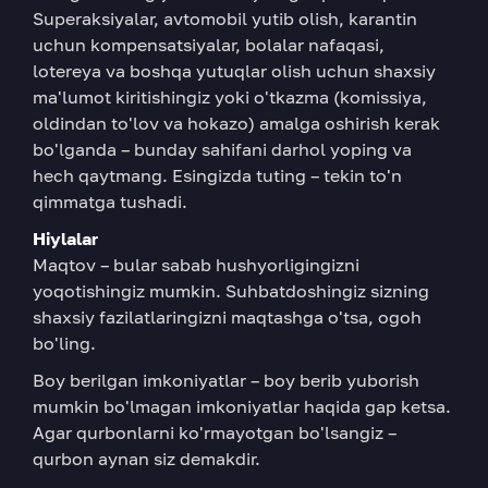
Superaksiyalar, avtomobil yutib olish, karantin
uchun kompensatsiyalar, bolalar nafaqasi,
lotereya va boshqa yutuqlar olish uchun shaxsiy
ma'lumot kiritishingiz yoki o'tkazma (komissiya,
oldindan to'lov va hokazo) amalga oshirish kerak
bo'lganda – bunday sahifani darhol yoping va
hech qaytmang. Esingizda tuting – tekin to'n
qimmatga tushadi.
Hiylalar
Maqtov – bular sabab hushyorligingizni
yoqotishingiz mumkin. Suhbatdoshingiz sizning
shaxsiy fazilatlaringizni maqtashga o'tsa, ogoh
bo'ling.
Boy berilgan imkoniyatlar – boy berib yuborish
mumkin bo'lmagan imkoniyatlar haqida gap ketsa.
Agar qurbonlarni ko'rmayotgan bo'lsangiz –
qurbon aynan siz demakdir.