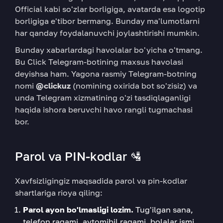
Official kabi so'zlar borligiga, avatarda esa logotip
borligiga e'tibor bermang. Bunday ma'lumotlarni
har qanday foydalanuvchi joylashtirishi mumkin.
Bunday xabarlardagi havolalar bo'yicha o'tmang.
Bu Click Telegram-botining maxsus havolasi
deyishsa ham. Yagona rasmiy Telegram-botning
nomi
@clickuz
(nomining oxirida bot so'zisiz) va
unda Telegram xizmatining o'zi tasdiqlaganligi
haqida ishora beruvchi havo rangli tugmachasi
bor.
Parol va PIN-kodlar 🛂
Xavfsizligingiz maqsadida parol va pin-kodlar
shartlariga rioya qiling:
Parol ayon bo'lmasligi lozim.
Tug'ilgan sana,
telefon raqami, avtomibil raqami, bolalar ismi,