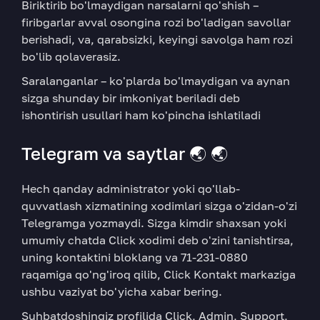
Biriktirib bo'lmaydigan narsalarni qo'shish –
firibgarlar avval osongina rozi bo'ladigan savollar
berishadi, va, qarabsizki, keyingi savolga ham rozi
bo'lib qolaverasiz.
Saralanganlar – ko'plarda bo'lmaydigan va aynan
sizga shunday bir imkoniyat beriladi deb
ishontirish usullari ham ko'pincha ishlatiladi
Telegram va saytlar 🌏 🌏
Hech qanday administrator yoki qo'llab-
quvvatlash xizmatining xodimlari sizga o'zidan-o'zi
Telegramga yozmaydi. Sizga kimdir shaxsan yoki
umumiy chatda Click xodimi deb o'zini tanishtirsa,
uning kontaktini bloklang va 71-231-0880
raqamiga qo'ng'iroq qilib, Click Kontakt markaziga
ushbu vaziyat bo'yicha xabar bering.
Suhbatdoshingiz profilida Click, Admin, Support,