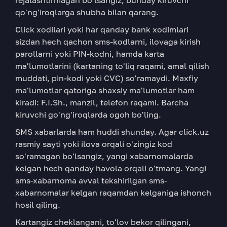
rejalashtirmagan bo'lsangiz, bunday kiruvchi
qo'ng'iroqlarga shubha bilan qarang.
Click xodilari yoki har qanday bank xodimlari
sizdan hech qachon sms-kodlarni, ilovaga kirish
parollarni yoki PIN-kodni, hamda karta
ma'lumotlarini (kartaning to'liq raqami, amal qilish
muddati, pin-kodi yoki CVC) so'ramaydi. Maxfiy
ma'lumotlar qatoriga shaxsiy ma'lumotlar ham
kiradi: F.I.Sh., manzil, telefon raqami. Barcha
kiruvchi go'ng'iroqlarda ogoh bo'ling.
SMS xabarlarda ham huddi shunday. Agar click.uz
rasmiy sayti yoki ilova orqali o'zingiz kod
so'ramagan bo'lsangiz, yangi xabarnomalarda
kelgan hech qanday havola orqali o'tmang. Yangi
sms-xabarnoma avval tekshirilgan sms-
xabarnomalar kelgan raqamdan kelganiga ishonch
hosil qiling.
Kartangiz cheklangani, to'lov bekor qilingani,