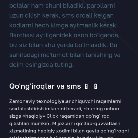
bolalar ham shuni biladiki, parollarni
uzun qilish kerak, sms orqali kelgan
kodlarni hech kimga aytmaslik kerak!
Barchasi aytilganidek oson bo'lganda,
biz siz bilan shu yerda bo'lmasdik. Bu
sahifadagi ma'lumot bilan tanishing va
doim esingizda tuting.
Qo'ng'iroqlar va sms 📱 📱
Zamonaviy texnologiyalar chiquvchi raqamlarni
soxtalashtirish imkonini beradi, shuning uchun
sizga «haqiqiy» Click raqamidan qo'ng'iroq
qilishlari mumkin. Mijozlarni qo'llab-quvvatlash
xizmatining haqiqiy xodimi bilan qayta qo'ng'iroqni