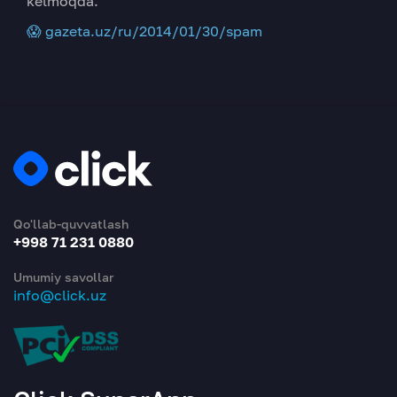
kelmoqda.
😱 gazeta.uz/ru/2014/01/30/spam
Qo'llab-quvvatlash
+998 71 231 0880
Umumiy savollar
info@click.uz