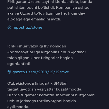
Firibgarlar Uzcard saytini klonlashtirib, bunda
pul ishlamoqchi bo'lishdi. Kompaniya ushbu
aksiya Uzcard to'lov tizimiga hech qanday
aloqaga ega emasligini aytdi.
😩 repost.uz/clone
Ichki ishlar vazirligi IIV nomidan
«pornosaytlar»ga kirganlik uchun «jarima»
talab qilgan kiber-firibgarlar haqida
ogohlantirdi
😳 gazeta.uz/ru/2019/12/12/mvd
O'zbekistonda firibgarlik SMSlar
tarqatilayotgan vaziyatlar kuzatilmoqda.
Ularda fuqarolar karantin shartlarini buzganlari
uchun jarimaga tortilayotgani haqida
aytilmoqda.