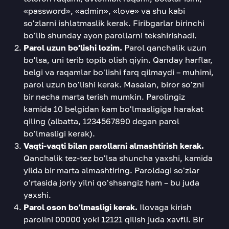
«password», «admin», «love» va shu kabi
so'zlarni ishlatmaslik kerak. Firibgarlar birinchi
bo'lib shunday ayon parollarni tekshirishadi.
Parol uzun bo'lishi lozim.
Parol qanchalik uzun
bo'lsa, uni terib topib olish qiyin. Qanday harflar,
belgi va raqamlar bo'lishi farq qilmaydi – muhimi,
parol uzun bo'lishi kerak. Masalan, biror so'zni
bir necha marta terish mumkin. Parolingiz
kamida 10 belgidan kam bo'lmasligiga harakat
qiling (albatta, 1234567890 degan parol
bo'lmasligi kerak).
Vaqti-vaqti bilan parollarni almashtirish kerak.
Qanchalik tez-tez bo'lsa shuncha yaxshi, kamida
yilda bir marta almashtiring. Paroldagi so'zlar
o'rtasida joriy yilni qo'shsangiz ham – bu juda
yaxshi.
Parol oson bo'lmasligi kerak.
Ilovaga kirish
parolini 00000 yoki 12121 qilish juda xavfli. Bir