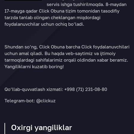
servis ishga tushirilmoqda. 8-maydan
17-mayga qadar Click Obuna tizim tomonidan tasodifiy
tarzda tanlab olingan cheklangan miqdordagi
foydalanuvchilar uchun ochiq bo‘ladi.
Shundan so‘ng, Click Obuna barcha Click foydalanuvchilari
uchun amal qiladi. Bu haqda veb-saytimiz va ijtimoiy
tarmoqlardagi sahifalarimiz orqali oldindan xabar beramiz.
Yangiliklarni kuzatib boring!
Qo‘llab-quvvatlash xizmati: +998 (71) 231-08-80
Telegram-bot: @clickuz
Oxirgi yangiliklar