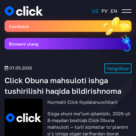
UZ
РУ
EN
Cashback
Biznesni ulang
07.05.2026
Yangiliklar
Click Obuna mahsuloti ishga
tushirilishi haqida bildirishnoma
Hurmatli Click foydalanuvchilari!
Sizga shuni ma’lum qilamizki, 2026-yil
8-maydan boshlab Click Obuna
mahsuloti — turli xizmatlar to‘plamini
o‘z ichiga olgan tariflardan iborat