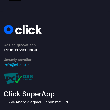
Qo'llab-quvvatlash
+998 71 231 0880
Umumiy savollar
info@click.uz
Click SuperApp
iOS va Android egalari uchun mavjud