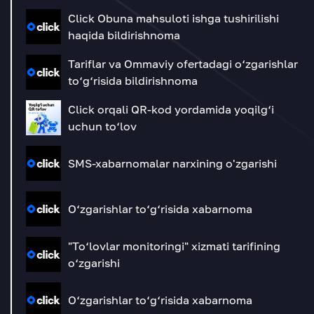
Click Obuna mahsuloti ishga tushirilishi
haqida bildirishnoma
Tariflar va Ommaviy ofertadagi o‘zgarishlar
to‘g‘risida bildirishnoma
Click orqali QR-kod yordamida yoqilg‘i
uchun to‘lov
SMS-xabarnomalar narxining o'zgarishi
O‘zgarishlar to‘g‘risida xabarnoma
"To‘lovlar monitoringi" xizmati tarifining
o‘zgarishi
O‘zgarishlar to‘g‘risida xabarnoma